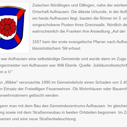
Zwischen Nördlingen und Dillingen, nahe der württe
Ortschaft Aufhausen. Die älteste Urkunde, in der A
wo heute Aufhausen liegt, bauten die Römer im 3. un
vorgeschobene Posten ihres Grenzwalls. Nördlich de
wahrscheinlich die Franken ihre Ansiedlung „Auf de
1557 kam der erste evangelische Pfarrer nach Aufha
klassizistischem Stil erbaut.
 war Aufhausen eine selbständige Gemeinde und wurde dann im Zuge 
ürgermeister von Aufhausen war Willi Eberle. Quelle: Jubiläumsfestsch
n e.V."
n „Wibke" verursachte 1990 im Gemeindeholz einen Schaden von 2.4
en Einsatz der Freiwilligen Feuerwehren. Ob Wohnhäuser oder Bauernh
erwehrmännern gelöscht werden.
ann man mit dem Bau des Gemeindezentrums Aufhausen. Im gleichen 
ng sowie mit dem Straßenneubau in beiden Ortsteilen begonnen. Im 
namen und eine neue Straßenbeleuchtung.