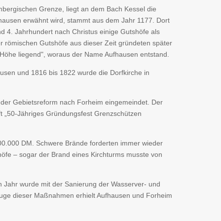
mbergischen Grenze, liegt an dem Bach Kessel die
ufhausen erwähnt wird, stammt aus dem Jahr 1177. Dort
d 4. Jahrhundert nach Christus einige Gutshöfe als
r römischen Gutshöfe aus dieser Zeit gründeten später
r Höhe liegend", woraus der Name Aufhausen entstand.
usen und 1816 bis 1822 wurde die Dorfkirche in
der Gebietsreform nach Forheim eingemeindet. Der
rift „50-Jähriges Gründungsfest Grenzschützen
00.000 DM. Schwere Brände forderten immer wieder
öfe – sogar der Brand eines Kirchturms musste von
Jahr wurde mit der Sanierung der Wasserver- und
Zuge dieser Maßnahmen erhielt Aufhausen und Forheim